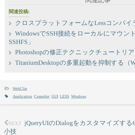
関連投稿:
クロスプラットフォームなLessコンパイラ 「L
WindowsでSSH接続をローカルにマウント
SSHFS」
Photoshopの修正テクニックチュートリ
TitaniumDesktopの多重起動を抑制する（W
WebClip
Application
Compiler
GUI
LESS
Windows
jQueryUIのDialogをカスタマイズ
NEXT
小技