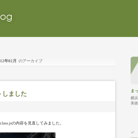
012年02月
のアーカイブ
ま
デートしました
横浜
美徳
lass.jsの内容を見直してみました。