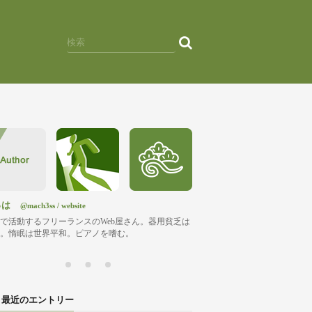
っは
@mach3ss
/
website
で活動するフリーランスのWeb屋さん。器用貧乏は
。惰眠は世界平和。ピアノを嗜む。
最近のエントリー