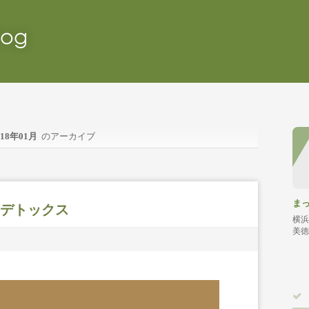
018年01月
のアーカイブ
ま
デトックス
横浜
美徳