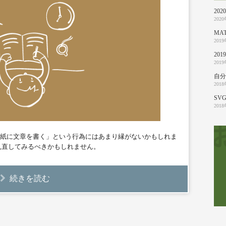
20
202
MA
201
20
201
自分
201
SVG
201
紙に文章を書く」という行為にはあまり縁がないかもしれま
見直してみるべきかもしれません。
続きを読む