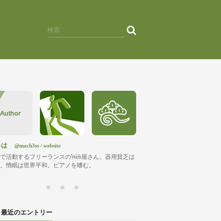
っは
@mach3ss
/
website
で活動するフリーランスのWeb屋さん。器用貧乏は
。惰眠は世界平和。ピアノを嗜む。
最近のエントリー