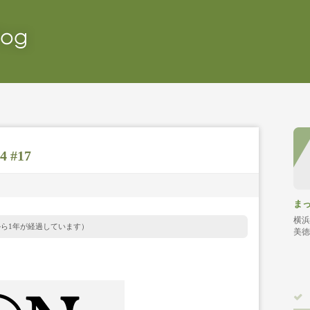
4 #17
ま
横浜
から1年が経過しています）
美徳