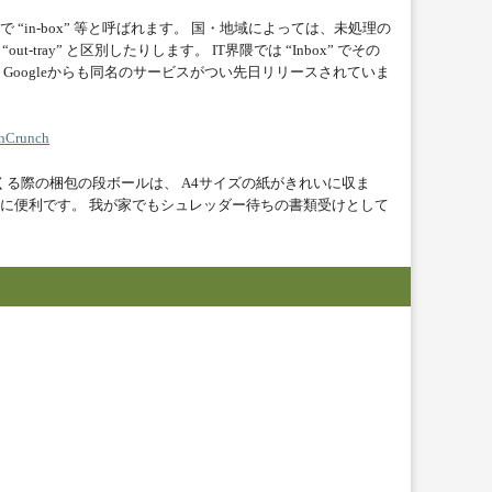
“in-box” 等と呼ばれます。 国・地域によっては、未処理の
out-tray” と区別したりします。 IT界隈では “Inbox” でその
Googleからも同名のサービスがつい先日リリースされていま
Crunch
てくる際の梱包の段ボールは、 A4サイズの紙がきれいに収ま
に便利です。 我が家でもシュレッダー待ちの書類受けとして