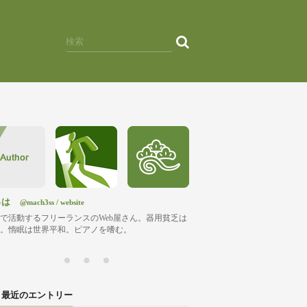
っは
@mach3ss
/
website
で活動するフリーランスのWeb屋さん。器用貧乏は
。惰眠は世界平和。ピアノを嗜む。
最近のエントリー