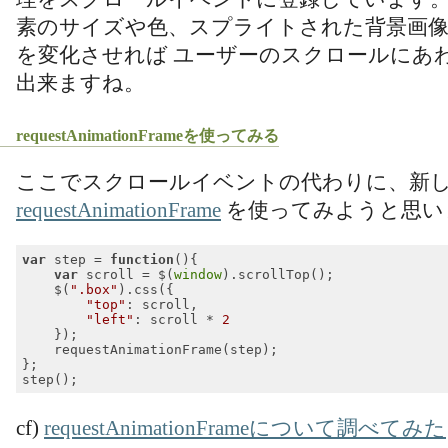
素のサイズや色、スプライトされた背景画
を変化させれば ユーザーのスクロールにあ
出来ますね。
requestAnimationFrameを使ってみる
ここでスクロールイベントの代わりに、新
requestAnimationFrame
を使ってみようと思い
var
 step = 
function
(
)
{

var
 scroll = $(
window
).scrollTop();

    $(
".box"
).css({

"top"
: scroll,

"left"
: scroll * 
2
    });

    requestAnimationFrame(step);

};

Code language:
JavaScript
(
javascript
)
cf)
requestAnimationFrameについて調べてみた