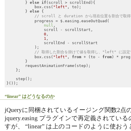
        } 
else
if
(scroll > scrollEnd){

            box.css(
"left"
, to);

        } 
else
 {

// scroll と duration から現在位置を割合で取得
            progress = $.easing.easeOutQuad(

null
,

                scroll - scrollStart,

0
,

1
,

                scrollEnd - scrollStart

            );

// 取得した割合を掛けて値を取得し、"left" に設
            box.css(
"left"
, 
from
 + (to - 
from
) * prog
        }

        requestAnimationFrame(step);

    };

    step();

Code language:
JavaScript
(
javascript
)
“linear” はどうなるのか
jQueryに同梱されているイージング関数2点のう
jquery.easing プラグインで再定義されて
すが、 “linear” は上のコードのように使