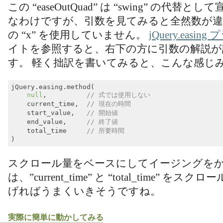
この “easeOutQuad” は “swing” の代
なわけですが、引数を見てみると全然数が違
の “x” を使用していません。
jQuery.easin
イトを参照すると、右下の方に引数の解説が
す。 軽く拙訳を書いてみると、こんな感じ
jQuery.easing.method(

null
,          
// 式では使用しない
    current_time,  
// 現在の時間
    start_value,   
// 開始値
    end_value,     
// 終了値
    total_time     
// 所要時間
Code language:
JavaScript
(
javascript
)
スクロール量をベースにしてイージングを
は、”current_time” と “total_time” 
げればうまくいきそうですね。
実際に簡単に動かしてみる