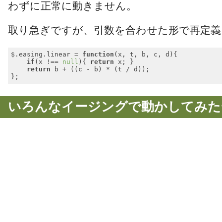
わずに正常に動きません。
取り急ぎですが、引数を合わせた形で再定義
$.easing.linear = 
function
(
x, t, b, c, d
)
{

if
(x !== 
null
){ 
return
 x; }

return
 b + ((c - b) * (t / d));

Code language:
JavaScript
(
javascript
)
いろんなイージングで動かしてみた