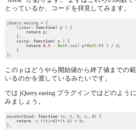
とっているか、コードを拝見してみます。
jQuery.easing = {

linear
: 
function
(
 p 
) 
{

return
 p;

    },

swing
: 
function
(
 p 
) 
{

return
0.5
 - 
Math
.cos( p*
Math
.PI ) / 
2
;

    }

Code language:
JavaScript
(
javascript
)
この p はどうやら開始値から終了値までの
いるのかを渡しているみたいです。
では jQuery.easing プラグインではどの
みましょう。
easeOutQuad: 
function
 (
x, t, b, c, d
) 
{

return
 -c *(t/=d)*(t
-2
) + b;

Code language:
JavaScript
(
javascript
)