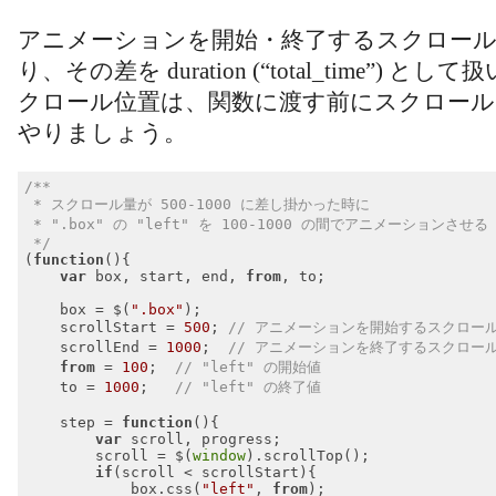
アニメーションを開始・終了するスクロー
り、その差を duration (“total_time”) 
クロール位置は、関数に渡す前にスクロール
やりましょう。
/**

 * スクロール量が 500-1000 に差し掛かった時に

 * ".box" の "left" を 100-1000 の間でアニメーションさせる

 */
(
function
(
)
{

var
 box, start, end, 
from
, to;

    box = $(
".box"
);

    scrollStart = 
500
; 
// アニメーションを開始するスクロー
    scrollEnd = 
1000
;  
// アニメーションを終了するスクロー
from
 = 
100
;  
// "left" の開始値
    to = 
1000
;   
// "left" の終了値
    step = 
function
(
)
{

var
 scroll, progress;

        scroll = $(
window
).scrollTop();

if
(scroll < scrollStart){

            box.css(
"left"
, 
from
);
