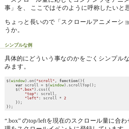
事」を、 ここではそのように呼称したいと
ちょっと長いので「スクロールアニメーシ
うか。
シンプルな例
具体的にどういう事なのかをごくシンプル
みます。
$(
window
).on(
"scroll"
, 
function
(
)
{

var
 scroll = $(
window
).scrollTop();

    $(
".box"
).css({

"top"
: scroll,

"left"
: scroll * 
2
    });

Code language:
JavaScript
(
javascript
)
“.box” のtop/leftを現在のスクロール量
理をスクロールイベントに登録しています。