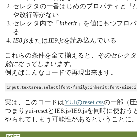
セレクタの一番はじめのプロパティと「
{
や改行等がない
セレクタ内で「
inherit
」を値にもつプロパ
る
IE8.js
または
IE9.js
を読み込んでいる
これらの条件を全て揃えると、
そのセレクタ
効になってしまいます
。
例えばこんなコードで再現出来ます。
input
,
textarea
,
select
{
font-family
:inherit;
font-size
Code language:
CSS
(
css
)
実は、このコードは
YUIのreset.css
の一部（圧
つまりyui-resetとIE8.js/IE9.jsを同時に使
やられてしまう可能性があるということに