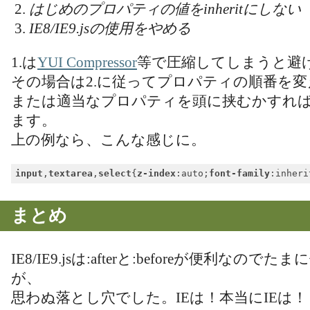
はじめのプロパティの値をinheritにしない
IE8/IE9.jsの使用をやめる
1.は
YUI Compressor
等で圧縮してしまうと避
その場合は2.に従ってプロパティの順番を
または適当なプロパティを頭に挟むかすれ
ます。
上の例なら、こんな感じに。
input
,
textarea
,
select
{
z-index
:auto;
font-family
:inheri
Code language:
CSS
(
css
)
まとめ
IE8/IE9.jsは:afterと:beforeが便利な
が、
思わぬ落とし穴でした。IEは！本当にIEは！