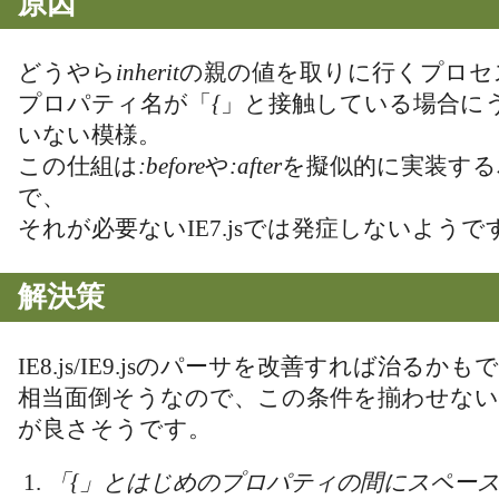
原因
どうやら
inherit
の親の値を取りに行くプロセ
プロパティ名が「
{
」と接触している場合に
いない模様。
この仕組は
:before
や
:after
を擬似的に実装する
で、
それが必要ないIE7.jsでは発症しないようで
解決策
IE8.js/IE9.jsのパーサを改善すれば治るか
相当面倒そうなので、この条件を揃わせな
が良さそうです。
「{」とはじめのプロパティの間にスペー