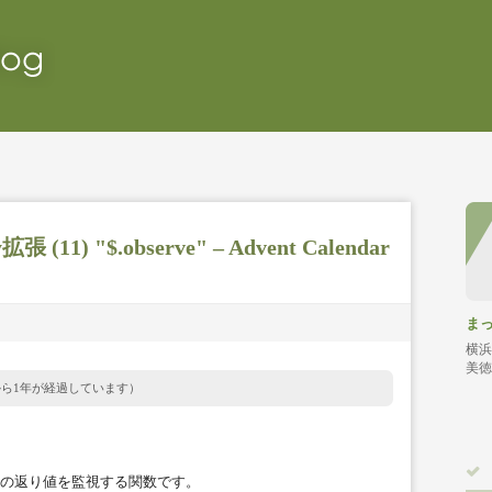
) "$.observe" – Advent Calendar
ま
横浜
美徳
から1年が経過しています）
の返り値を監視する関数です。