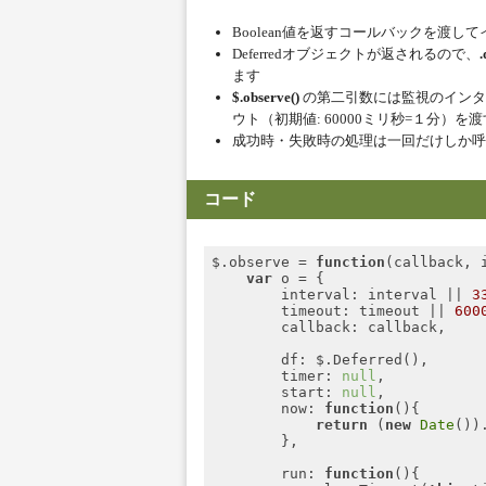
Code language:
JavaScript
(
javascript
Boolean値を返すコールバックを渡
Deferredオブジェクトが返されるので、
.
ます
$.observe()
の第二引数には監視のインタ
ウト（初期値: 60000ミリ秒=１分）
成功時・失敗時の処理は一回だけしか呼
コード
$.observe = 
function
(
callback, 
var
 o = {

interval
: interval || 
3
timeout
: timeout || 
600
callback
: callback,

df
: $.Deferred(),

timer
: 
null
,

start
: 
null
,

now
: 
function
(
)
{

return
 (
new
Date
())
        },

run
: 
function
(
)
{
