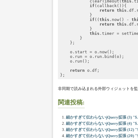
            clearTimeout(
this
.ti
if
(callback()){

return
this
.df.r
            }

if
((
this
.now() - 
th
return
this
.df.r
            }

this
.timer = setTim
        }

    };

    o.start = o.now();

    o.run = o.run.bind(o);

    o.run();

return
 o.df;

Code language:
JavaScript
(
javascript
非同期で読み込まれる外部ウィジェットを監
関連投稿:
細かすぎて伝わらないjQuery拡張 (3) "$.classi
細かすぎて伝わらないjQuery拡張 (4) "$.config
細かすぎて伝わらないjQuery拡張 (12) "$.pars
細かすぎて伝わらないjQuery拡張 (20) "$.seri