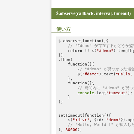
$.observe(callback, interval, timeout)
使い方
$.observe(
function
(
)
{

// "#demo" が存在するかどうか監
return
 !! $(
"#demo"
).length;
})

.then(

function
(
)
{

// "#demo" が見つかった
        $(
"#demo"
).text(
"Hello,
    },

function
(
)
{

// 時間内に "#demo" が
console
.log(
"timeout"
);

    }

);

setTimeout(
function
(
)
{

    $(
"<div>"
, {
id
: 
"demo"
}).ap
// "Hello, World !" が挿
}, 
30000