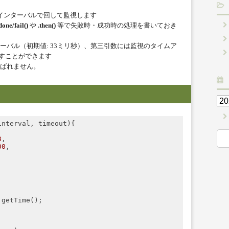
)
してインターバルで回して監視します
done/fail()
や
.then()
等で失敗時・成功時の処理を書いておき
ーバル（初期値: 33ミリ秒）、第三引数には監視のタイムア
を渡すことができます
ばれません。
interval, timeout
)
{

3
,

00
,

.getTime();
