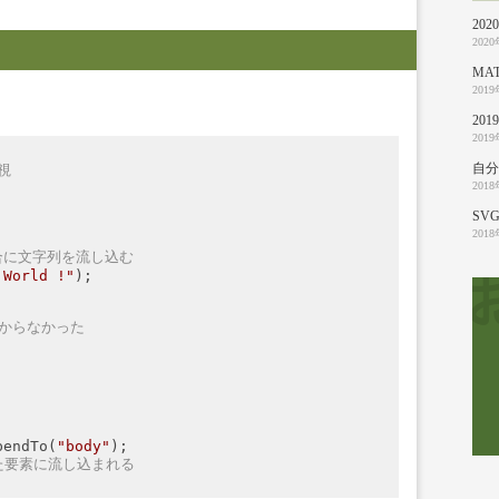
20
202
MA
201
20
201
自分
視
201


SVG
201
場合に文字列を流し込む
 World !"
);

見つからなかった
pendTo(
"body"
);

入した要素に流し込まれる