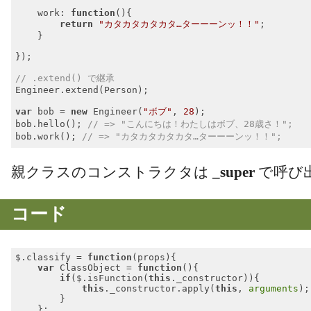
work
: 
function
(
)
{

return
"カタカタカタカタ…ターーーンッ！！"
;

    }

});

// .extend() で継承
Engineer.extend(Person);

var
 bob = 
new
 Engineer(
"ボブ"
, 
28
);

bob.hello(); 
// => "こんにちは！わたしはボブ、28歳さ！";
bob.work(); 
// => "カタカタカタカタ…ターーーンッ！！";
Code language:
JavaScript
(
javascript
)
親クラスのコンストラクタは
_super
で呼び
コード
$.classify = 
function
(
props
)
{

var
 ClassObject = 
function
(
)
{

if
($.isFunction(
this
._constructor)){

this
._constructor.apply(
this
, 
arguments
);

        }

    };
