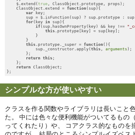
    $.extend(
true
, ClassObject.prototype, props);

    ClassObject.extend = 
function
(
sup
)
{

var
 key;

        sup = $.isFunction(sup) ? sup.prototype : sup;
for
(key 
in
 sup){

if
(sup.hasOwnProperty(key) && key !== 
"_c
this
.prototype[key] = sup[key];

            }

        }

this
.prototype._super = 
function
(
)
{

            sup._constructor.apply(
this
, 
arguments
);

        };

return
this
;

    };

return
 ClassObject;

Code language:
JavaScript
(
javascript
)
シンプルな方が使いやすい
クラスを作る関数やライブラリは長いこと
た。 中には色々な便利機能がついてるもの
ってくれたり）や、 コアクラス的なものを
のですが、 結局のところシンプルイズベス