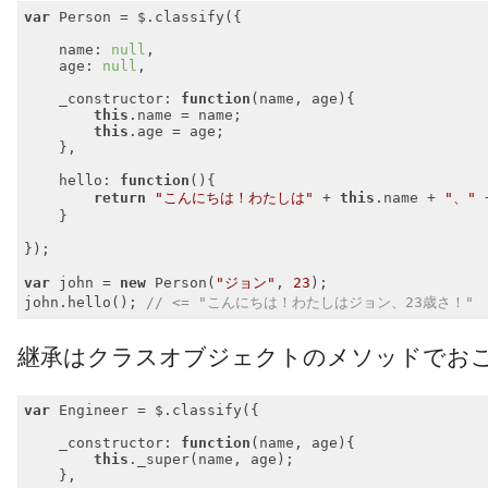
var
 Person = $.classify({

name
: 
null
,

age
: 
null
,

_constructor
: 
function
(
name, age
)
{

this
.name = name;

this
.age = age;

    },

hello
: 
function
(
)
{

return
"こんにちは！わたしは"
 + 
this
.name + 
"、"
 
    }

});

var
 john = 
new
 Person(
"ジョン"
, 
23
);

john.hello(); 
// <= "こんにちは！わたしはジョン、23歳さ！"
Code language:
JavaScript
(
javascript
)
継承はクラスオブジェクトのメソッドでお
var
 Engineer = $.classify({

_constructor
: 
function
(
name, age
)
{

this
._super(name, age);

    },
