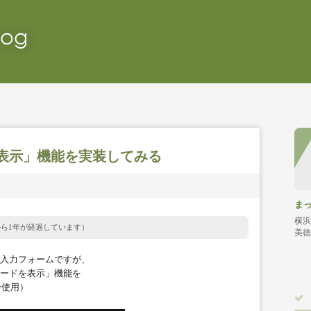
ードを表示」機能を実装してみる
ま
横浜
から1年が経過しています）
美徳
入力フォームですが、
ードを表示」機能を
ry使用）