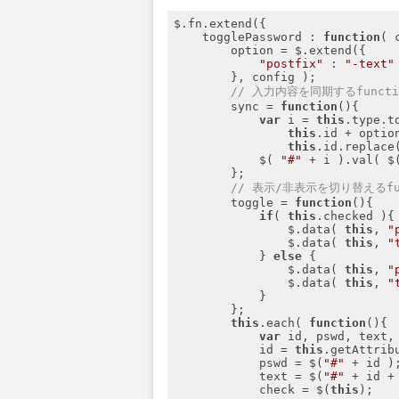
$.fn.extend({

togglePassword
 : 
function
(
 
        option = $.extend({

"postfix"
 : 
"-text"
        }, config );

// 入力内容を同期するfuncti
        sync = 
function
(
)
{

var
 i = 
this
.type.t
this
.id + option
this
.id.replace
            $( 
"#"
 + i ).val( $
        };

// 表示/非表示を切り替えるfun
        toggle = 
function
(
)
{

if
( 
this
.checked ){

                $.data( 
this
, 
"
                $.data( 
this
, 
"
            } 
else
 {

                $.data( 
this
, 
"
                $.data( 
this
, 
"
            }

        };

this
.each( 
function
(
)
{

var
 id, pswd, text, 
            id = 
this
.getAttrib
            pswd = $(
"#"
 + id );
            text = $(
"#"
 + id +
            check = $(
this
);
