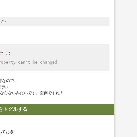
 />
t"
 );

roperty can't be changed
)
同様なので、
行い、
ならないみたいです。面倒ですね！
表示をトグルする
べておき