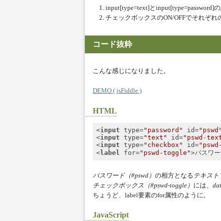
input[type=text]とinput[type=pa
チェックボックスのON/OFFでそれぞ
コード抜粋
こんな感じになりました。
DEMO ( jsFiddle )
HTML
<
input
type
=
"password"
id
=
"pswd
<
input
type
=
"text"
id
=
"pswd-tex
<
input
type
=
"checkbox"
id
=
"pswd
<
label
for
=
"pswd-toggle"
>
パスワー
Code language:
HTML, XML
(
xml
)
パスワード（#pswd）
の相方となる
テキストフ
チェックボックス（#pswd-toggle）
には、
dat
ちょうど、label要素のfor属性のように。
JavaScript