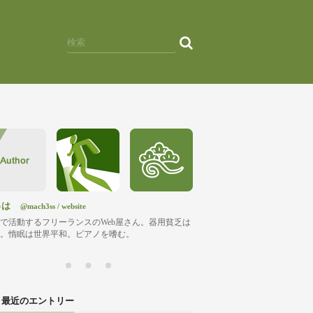
っは
@mach3ss
/
website
で活動するフリーランスのWeb屋さん。器用貧乏は
。惰眠は世界平和。ピアノを嗜む。
最近のエントリー