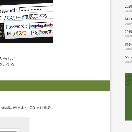
20
202
MA
201
20
201
自分
201
SVG
れないらしい
201
をトグルする
が確認出来るようになる仕組み。