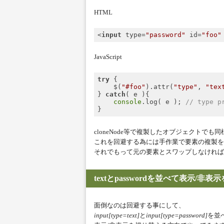
HTML
<
input
type
=
"password"
id
=
"foo"
Code language:
HTML, XML
(
xml
)
JavaScript
try
 {

    $(
"#foo"
).attr(
"type"
, 
"tex
} 
catch
( e ){

console
.log( e ); 
// type p
Code language:
JavaScript
(
javascript
cloneNode等で複製したオブジェクトでも
これを回避する為には手作業で要素の複製を
それでもって元の要素とスワップしなければ
textとpasswordを並べて表示/非
面倒なのは回避する事にして、
input[type=text]
と
input[type=password]
を並