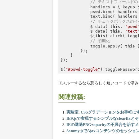
// テキストフィールド
            handlers = { 
keyup
 
            pswd.bind( handlers 
            text.bind( handlers 
// チェックボックスのイ
            $.data( 
this
, 
"pswd
            $.data( 
this
, 
"text
            $(
this
).click( toggl
// 初期化
            toggle.apply( 
this
 )
        });

    }

});

$(
"#pswd-toggle"
Code language:
JavaScript
(
javascript
IEスルーするなら恐ろしく短いコードで済
関連投稿:
実験室: CSSグラデーションをお手軽にす
IE9.jsで実現するシンプルなclearfix
IEの透過PNG+opacityの不具合を治す
Sammy.jsでAjaxコンテンツのセッシ