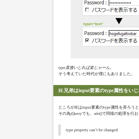
type直接いじれば楽じゃーん。
そう考えていた時代が僕にもありました。
IE兄弟はinput要素のtype属性を
ところがIEはinput要素のtype属性を弄
その為jQueryでも、attr()で同様の処
type property can’t be changed