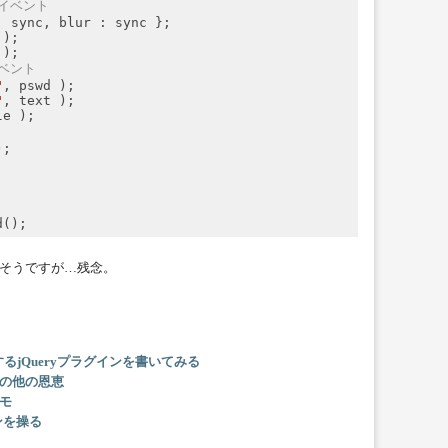
のイベント
: sync, 
blur
 : sync };

);

);

ベント
"
, pswd );

"
, text );

e );

;

)
みそうですが…残念。
るjQueryプラグインを書いてみる
とその他の恩恵
メモ
ョンを操る