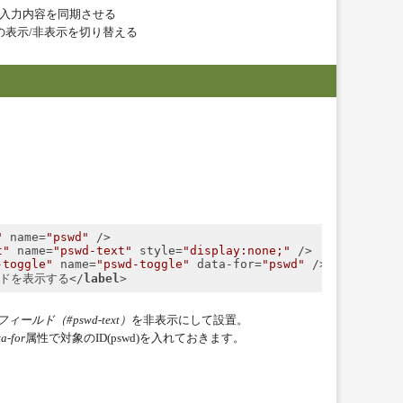
ssword]の入力内容を同期させる
れの表示/非表示を切り替える
"
name
=
"pswd"
 />
t"
name
=
"pswd-text"
style
=
"display:none;"
 />
-toggle"
name
=
"pswd-toggle"
data-for
=
"pswd"
 />
ドを表示する
</
label
>
ィールド（#pswd-text）
を非表示にして設置。
a-for
属性で対象のID(pswd)を入れておきます。