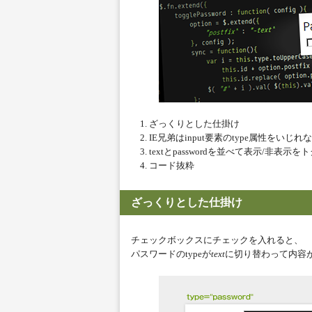
ざっくりとした仕掛け
IE兄弟はinput要素のtype属性をいじ
textとpasswordを並べて表示/非表示
コード抜粋
ざっくりとした仕掛け
チェックボックスにチェックを入れると、
パスワードのtypeが
text
に切り替わって内容