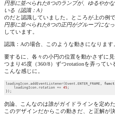
円形に並べられた8つのランプが、ゆるやか
いる（認識：A）
のだと認識していました。ところが上の例
円形に並べられた8つの正円がグループになっ
しています。
認識：Aの場合、このような動きになります
要するに、各々の小円の位置を動かさずに見
つまり45度（360/8）ずつrotationを弄っ
こんな感じに。
loadingIcon.addEventListener(Event.ENTER_FRAME, 
funct
    loadingIcon.rotation += 
45
;

Code language:
JavaScript
(
javascript
)
勿論、こんなのは誰がガイドラインを定め
このデザインだからこの動きだ、と正解が