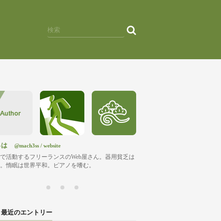
っは
@mach3ss
/
website
で活動するフリーランスのWeb屋さん。器用貧乏は
。惰眠は世界平和。ピアノを嗜む。
最近のエントリー