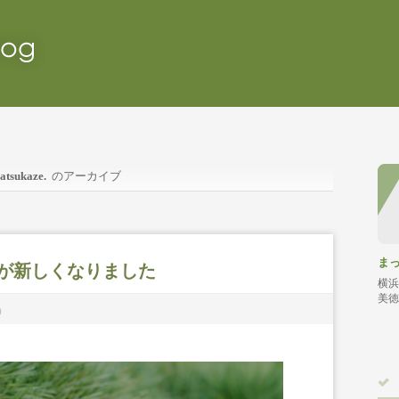
atsukaze.
のアーカイブ
ま
イトが新しくなりました
横浜
美徳
新）