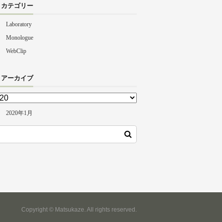
カテゴリー
Laboratory
Monologue
WebClip
アーカイブ
2020年1月
Copyright © Matsukaze. All rights reserved.