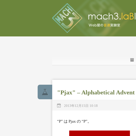
"Pjax" – Alphabetical Advent
2013年12月15日 10:18
“P” は Pjax の “P”。