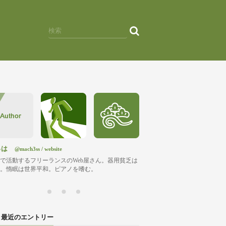
っは
@mach3ss
/
website
で活動するフリーランスのWeb屋さん。器用貧乏は
。惰眠は世界平和。ピアノを嗜む。
最近のエントリー