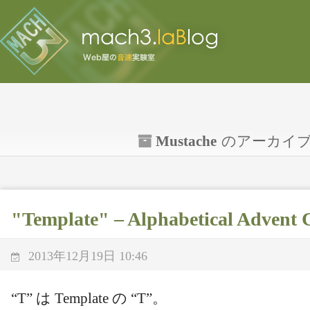
Mustache
のアーカイ
"Template" – Alphabetical Advent 
2013年12月19日 10:46
“T” は Template の “T”。