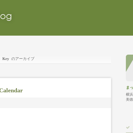
Key
のアーカイブ
ま
 Calendar
横浜
美徳