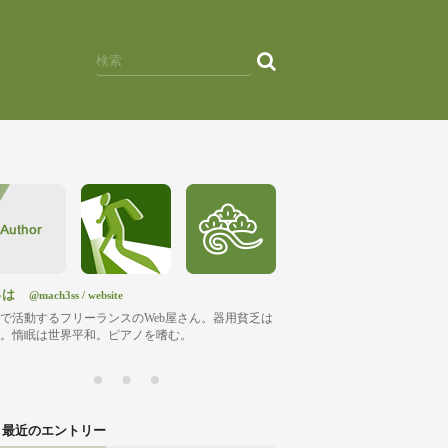
っは
@mach3ss
/
website
で活動するフリーランスのWeb屋さん。器用貧乏は
。惰眠は世界平和。ピアノを嗜む。
最近のエントリー