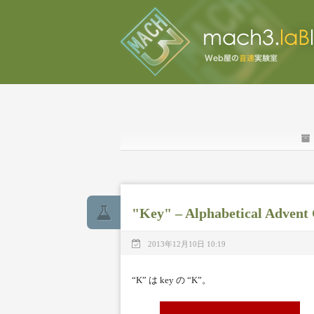
"Key" – Alphabetical Advent
2013年12月10日 10:19
“K” は key の “K”。