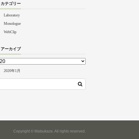
カテゴリー
Laboratory
Monologue
WebClip
アーカイブ
2020年1月
Copyright © Matsukaze. All rights reserved.