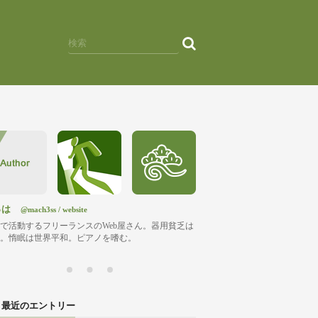
っは
@mach3ss
/
website
で活動するフリーランスのWeb屋さん。器用貧乏は
。惰眠は世界平和。ピアノを嗜む。
最近のエントリー