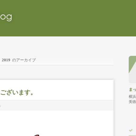
2019
のアーカイブ
ま
うございます。
横浜
美徳
新）